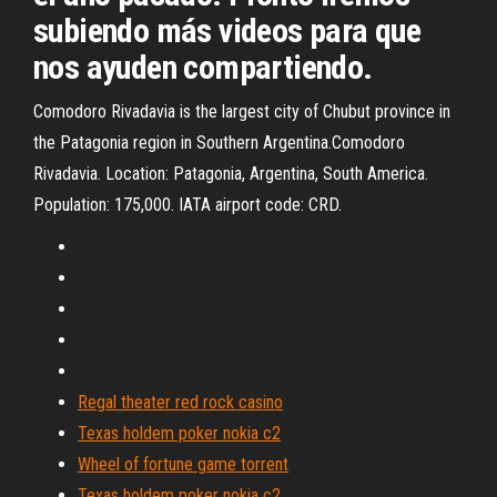
subiendo más videos para que
nos ayuden compartiendo.
Comodoro Rivadavia is the largest city of Chubut province in
the Patagonia region in Southern Argentina.Comodoro
Rivadavia. Location: Patagonia, Argentina, South America.
Population: 175,000. IATA airport code: CRD.
Regal theater red rock casino
Texas holdem poker nokia c2
Wheel of fortune game torrent
Texas holdem poker nokia c2