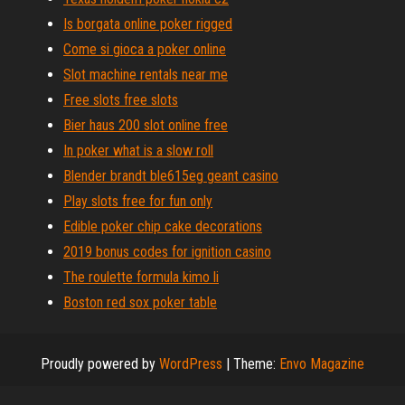
Is borgata online poker rigged
Come si gioca a poker online
Slot machine rentals near me
Free slots free slots
Bier haus 200 slot online free
In poker what is a slow roll
Blender brandt ble615eg geant casino
Play slots free for fun only
Edible poker chip cake decorations
2019 bonus codes for ignition casino
The roulette formula kimo li
Boston red sox poker table
Proudly powered by
WordPress
|
Theme:
Envo Magazine