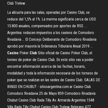
Club Trelew .
La alícuota para las salas, operadas por Casino Club, se
reduce del 1,5% al 1%. La merma significaría cerca de USD
15.800 anuales, compensados por aportes de RSE. ...
Argentina: reducen impuestos a los casinos de Comodoro
Rivadavia ... El Concejo Deliberante de Comodoro Rivadavia
aprobó por mayoría la Ordenanza Tributaria Anual 2019 ...
Casino
Poker
Club
Sitio oficial de Casino Poker Club, el
torneo de poker de Casino Club. En este sitio vas a poder
encontrar información acerca de las fechas, horario,
modalidad y toda la información necesaria de los torneos de
poker que se realizan en las sedes de Casino Club. SALAS DE
BINGO EN CHUBUT - sitiosargentina.com.ar Casino Club
Comodoro Rivadavia 25 de Mayo 859 Comodoro Rivadavia
Chubut Casino Club Rada Tilly Av. Armarda Argentina 1548
Villa Rada Tilly Chubut Casino Club Trelew Belgrano 477